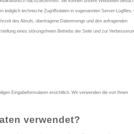
Kontaktwunsch nachzukommen. Sie können unsere Webseiten besuc
 lediglich technische Zugriffsdaten in sogenannten Server-Logfiles, 
Uhrzeit des Abrufs, übertragene Datenmenge und den anfragenden
stellung eines störungsfreien Betriebs der Seite und zur Verbesseru
iligen Eingabeformularen ersichtlich. Wir verwenden die von Ihnen
.
Daten verwendet?