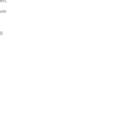
hen,
wie
ng