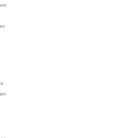
 dem
ten
se
ten