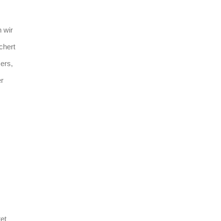
 wir
chert
ers,
er
et