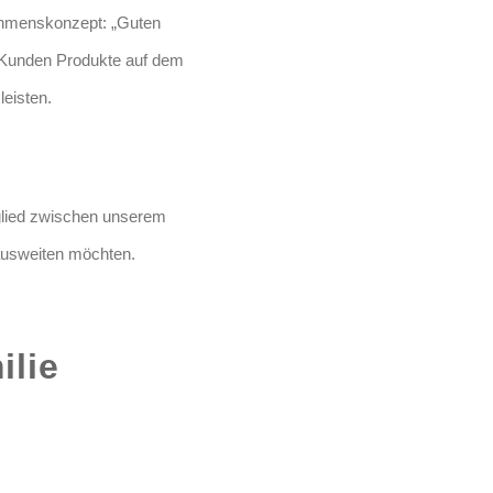
ehmenskonzept: „Guten
n Kunden Produkte auf dem
eisten.
glied zwischen unserem
ausweiten möchten.
ilie